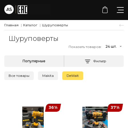
Главная
Каталог
Шуруповерты
Шуруповерты
Показать товаров:
Фильтр
Все товары
Makita
DeWalt
36%
37%