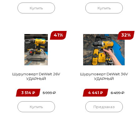
Купить
Купить
41%
32%
Шуруповерт DeWalt 26V
Шуруповерт DeWalt 36V
УДАРНЫЙ
УДАРНЫЙ
3 514
₽
5 999
₽
4 441
₽
6 499
₽
Купить
Предзаказ