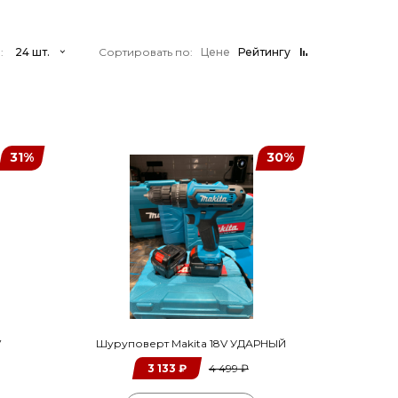
:
Сортировать по:
Цене
Рейтингу
31%
30%
V
Шуруповерт Makita 18V УДАРНЫЙ
3 133
₽
4 499
₽