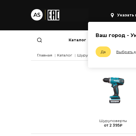
Указать
Ваш город -
У
Каталог
Шуруповер
Да
Выбрать 
Главная
Каталог
Шуруповерты
Шуруповерты
от
2 395
₽