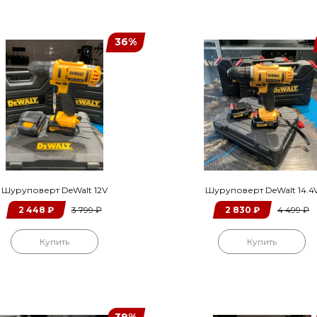
36%
Шуруповерт DeWalt 12V
Шуруповерт DeWalt 14.4
2 448
₽
3 799
₽
2 830
₽
4 499
₽
Купить
Купить