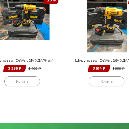
39%
поверт DeWalt 21V УДАРНЫЙ
Шуруповерт DeWalt 26V УД
3 356
₽
5 499
₽
3 514
₽
5 999
₽
Купить
Купить