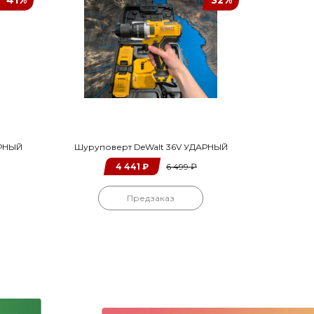
41%
32%
АРНЫЙ
Шуруповерт DeWalt 36V УДАРНЫЙ
4 441
₽
6 499
₽
Предзаказ