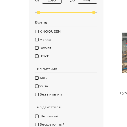
от
до
Бренд
KINGQUEEN
Makita
DeWalt
Bosch
Тип питания
АКБ
220в
Шуру
Без питания
Тип двигателя
Щеточный
Бесщеточный