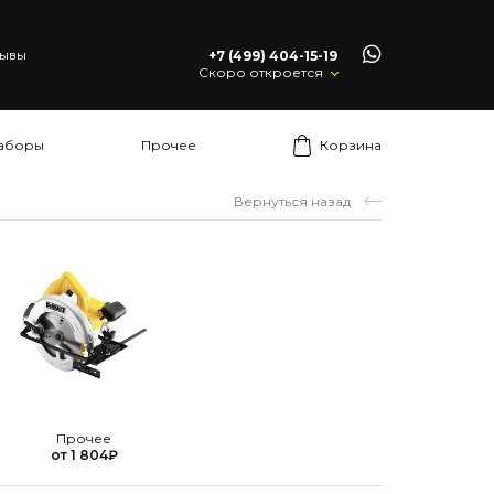
ывы
+7 (499) 404-15-19
Скоро откроется
аборы
Прочее
Корзина
Вернуться назад
Прочее
от
1 804
₽