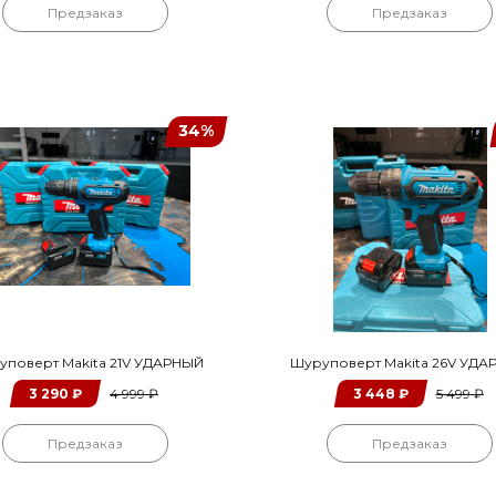
Предзаказ
Предзаказ
34%
поверт Makita 21V УДАРНЫЙ
Шуруповерт Makita 26V УД
3 290
₽
4 999
₽
3 448
₽
5 499
₽
Предзаказ
Предзаказ