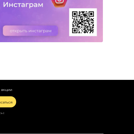
 акции
саться
ь с