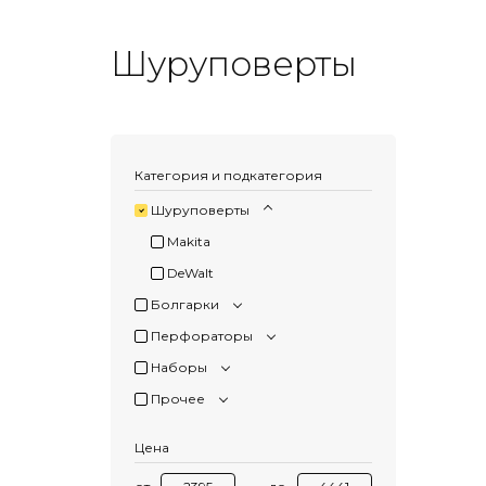
Шуруповерты
Категория и подкатегория
Шуруповерты
Makita
DeWalt
Болгарки
Перфораторы
Наборы
Прочее
Цена