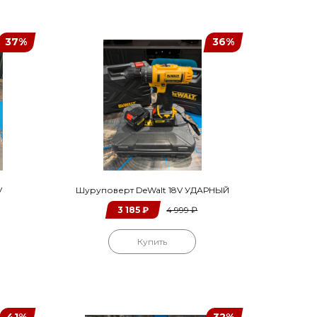
37%
36%
V
Шуруповерт DeWalt 18V УДАРНЫЙ
3 185
₽
4 999
₽
Купить