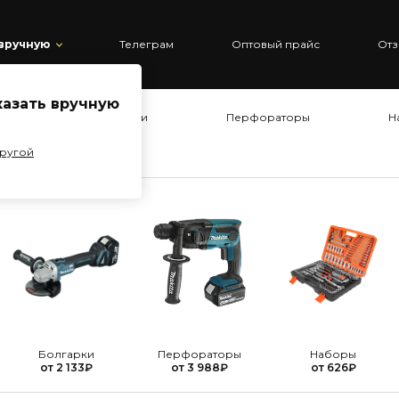
 вручную
Телеграм
Оптовый прайс
Отз
казать вручную
ты
Болгарки
Перфораторы
Н
другой
Болгарки
Перфораторы
Наборы
от
2 133
₽
от
3 988
₽
от
626
₽