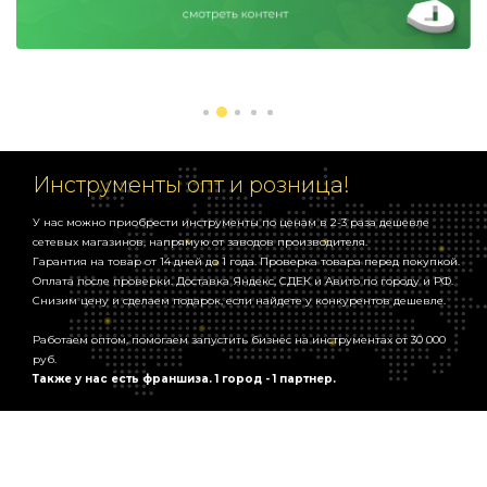
В комплект входит:
Шуруповерт, 2 батареи литиевые, зарядка, кейс, набор бит и
сверла.
Инструменты опт и розница!
У нас можно приобрести инструменты по ценам в 2-3 раза дешевле
сетевых магазинов, напрямую от заводов производителя.
Гарантия на товар от 14 дней до 1 года. Проверка товара перед покупкой.
Оплата после проверки. Доставка Яндекс, СДЕК и Авито по городу и РФ.
Снизим цену и сделаем подарок, если найдете у конкурентов дешевле.
Работаем оптом, помогаем запустить бизнес на инструментах от 30 000
руб.
Также у нас есть франшиза. 1 город - 1 партнер.