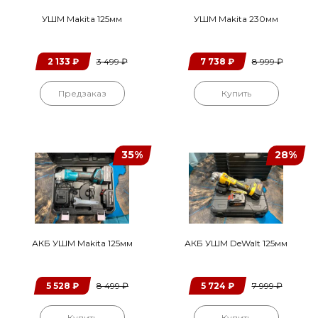
УШМ Makita 125мм
УШМ Makita 230мм
2 133
₽
3 499
₽
7 738
₽
8 999
₽
Предзаказ
Купить
35%
28%
АКБ УШМ Makita 125мм
АКБ УШМ DeWalt 125мм
5 528
₽
8 499
₽
5 724
₽
7 999
₽
Купить
Купить