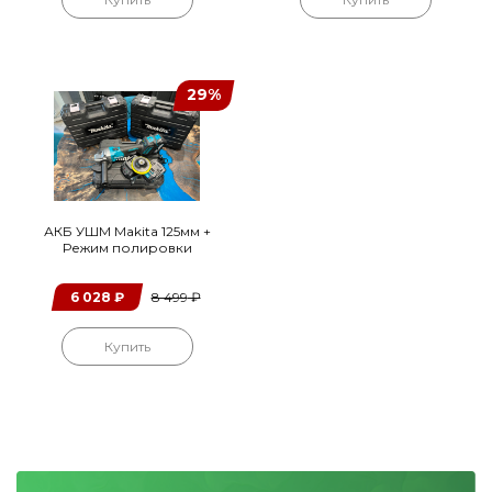
29%
АКБ УШМ Makita 125мм +
Режим полировки
6 028
₽
8 499
₽
Купить