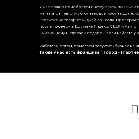
У нас можно приобрести инструменты по ценам в
магазинов, напрямую от заводов производителя.
Гарантия на товар от 14 дней до 1 года. Проверка
после проверки. Доставка Яндекс, СДЕК и Авито 
Снизим цену и сделаем подарок, если найдете у
Работаем оптом, помогаем запустить бизнес на и
Также у нас есть франшиза. 1 город - 1 партне
П