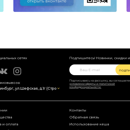
циальных сетях
Подпишитесь! Новинки, скидки и
подпи
Подписываясь на рассылку, вы соглашаетес
амовывоза:
условиями оферты и политикой
конфиденциальности.
ании
Контакты
щества
Обратная связь
а и оплата
Использование кеша