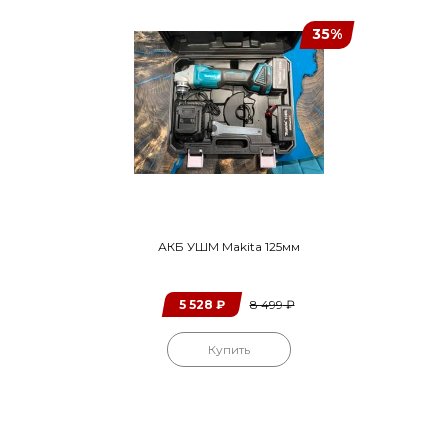
35%
АКБ УШМ Makita 125мм
5 528
₽
8 499
₽
Купить