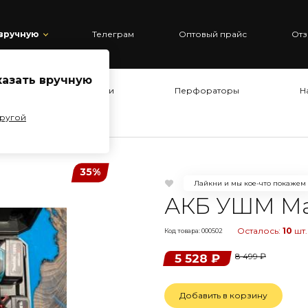
 вручную
Телеграм
Оптовый прайс
Отз
казать вручную
ты
Болгарки
Перфораторы
Н
другой
35%
Лайкни и мы кое-что покажем
АКБ УШМ Mak
Осталось:
10
шт.
Код товара: 000502
8 499
₽
5 528
₽
Добавить в корзину