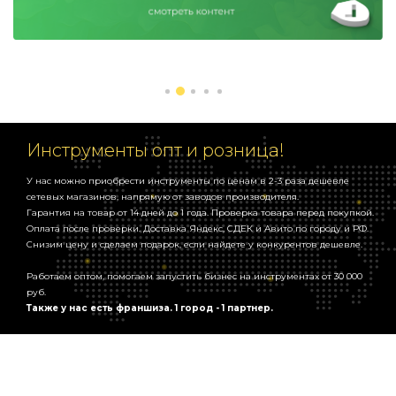
В комплект входит:
Шуруповерт, 2 батареи литиевые, зарядка, кейс, набор бит и
сверла.
Инструменты опт и розница!
У нас можно приобрести инструменты по ценам в 2-3 раза дешевле
сетевых магазинов, напрямую от заводов производителя.
Гарантия на товар от 14 дней до 1 года. Проверка товара перед покупкой.
Оплата после проверки. Доставка Яндекс, СДЕК и Авито по городу и РФ.
Снизим цену и сделаем подарок, если найдете у конкурентов дешевле.
Работаем оптом, помогаем запустить бизнес на инструментах от 30 000
руб.
Также у нас есть франшиза. 1 город - 1 партнер.